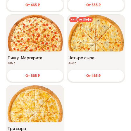
От 465 ₽
От 555 ₽
Хит!
от Шефа
Пицца Маргарита
Четыре сыра
385 г
310 г
От 365 ₽
От 465 ₽
Три сыра