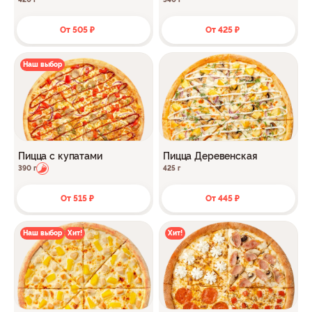
От 505 ₽
От 425 ₽
Наш выбор
Пицца с купатами
Пицца Деревенская
390 г
425 г
От 515 ₽
От 445 ₽
Наш выбор
Хит!
Хит!