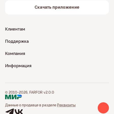
разнообразными, и нам не терпится стать партнером в
создании незабываемых моментов:
Скачать приложение
Семейные вечера: Если вы планируете уютный
семейный ужин или вечер, пицца станет отличным
дополнением к вечеру. Мы предлагаем наборы на 2-3
персоны, где каждый найдет что-то по своему вкусу.
Клиентам
Меньше времени на приготовление ужина, больше
времени на общение с близкими.
Дружеские посиделки: Встреча с друзьями – это
Поддержка
всегда повод для радости, но чтобы не тратить много
времени на готовку, вы можете оформить доставку
Компания
пиццы. Наборы для 4-6 персон идеально подходят для
больших компаний, а широкий выбор вкусов угодит
каждому из гостей.
Информация
Корпоративные мероприятия: Проведение
корпоративных событий становится легче, ведь мы
предлагаем наборы для целых компаний, где вы
можете выбрать среди большого разнообразия,
чтобы угодить всем коллегам и партнерам. Это
отличный способ укрепить командный дух и создать
© 2010-2026, FARFOR v2.0.0
непринужденную атмосферу.
Дни рождения и праздники: Праздничные события
требуют особого внимания к гостям и
Данные о продавце в разделе
Реквизиты
гастрономическому разнообразию. Наборы и
разнообразие пицц позволят создать яркий и