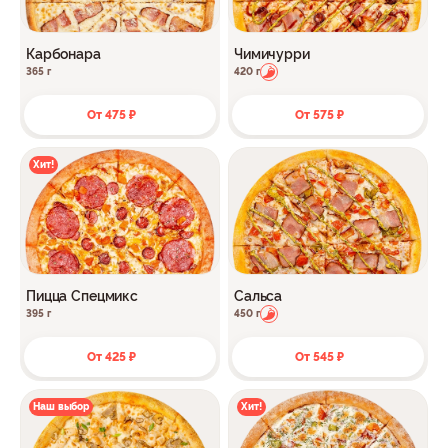
Карбонара
Чимичурри
365 г
420 г
От 475 ₽
От 575 ₽
Хит!
Пицца Спецмикс
Сальса
395 г
450 г
От 425 ₽
От 545 ₽
Наш выбор
Хит!