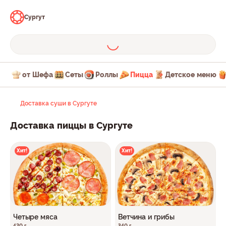
Сургут
от Шефа
Сеты
Роллы
Пицца
Детское меню
Доставка суши в Сургуте
Доставка пиццы в Сургуте
Хит!
Хит!
Четыре мяса
Ветчина и грибы
420 г
340 г