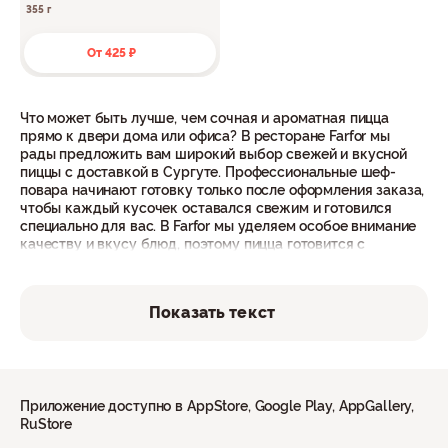
355 г
От 425 ₽
Что может быть лучше, чем сочная и ароматная пицца
прямо к двери дома или офиса? В ресторане Farfor мы
рады предложить вам широкий выбор свежей и вкусной
пиццы с доставкой в Сургуте. Профессиональные шеф-
повара начинают готовку только после оформления заказа,
чтобы каждый кусочек оставался свежим и готовился
специально для вас. В Farfor мы уделяем особое внимание
качеству и вкусу блюд, поэтому пицца готовится с
любовью и заботой, и вы почувствуете это с первого же
укуса. У нас есть варианты для каждого: мясная, с
грибами, острые, сладкие - наша кухня способна
Показать текст
удовлетворить даже самых изысканных гурманов.
Доставка в Сургуте также не заставит себя долго ждать,
ведь время - ценный ресурс, поэтому среднее время
доставки в Сургуте составляет всего 60 минут.
Приложение доступно в AppStore, Google Play, AppGallery,
У нас есть что предложить не только для одиночных
RuStore
заказов, но и для особых случаев. Мероприятия могут быть