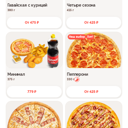
Гавайская с курицей
Четыре сезона
380 г
415 г
От 475 ₽
От 425 ₽
Наш выбор
Хит!
Минимал
Пепперони
375 г
330 г
779 ₽
От 425 ₽