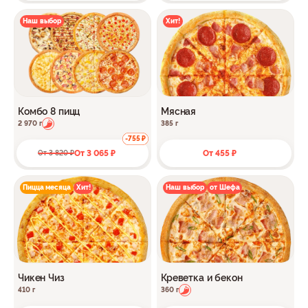
Наш выбор
Хит!
Комбо 8 пицц
Мясная
2 970 г
385 г
-755 ₽
От 3 065 ₽
От 455 ₽
От 3 820 ₽
Пицца месяца
Хит!
Наш выбор
от Шефа
Чикен Чиз
Креветка и бекон
410 г
360 г