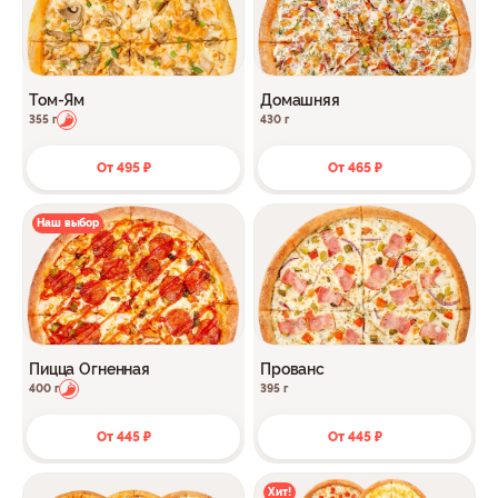
Том-Ям
Домашняя
355 г
430 г
От 495 ₽
От 465 ₽
Наш выбор
Пицца Огненная
Прованс
400 г
395 г
От 445 ₽
От 445 ₽
Хит!