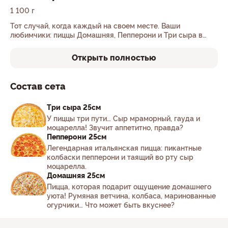
1 100 г
Тот случай, когда каждый на своем месте. Ваши
любимчики: пиццы Домашняя, Пепперони и Три сыра в
одном комбо!
Открыть полностью
Состав сета
Три сыра 25см
У пиццы три пути… Сыр мраморный, гауда и
моцарелла! Звучит аппетитно, правда?
Пепперони 25см
Легендарная итальянская пицца: пикантные
колбаски пепперони и таящий во рту сыр
моцарелла.
Домашняя 25см
Пицца, которая подарит ощущение домашнего
уюта! Румяная ветчина, колбаса, маринованные
огурчики… Что может быть вкуснее?