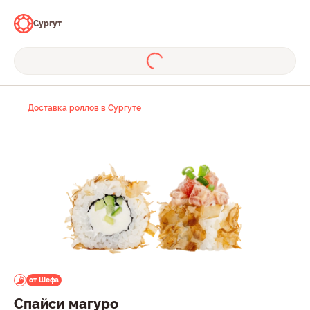
Сургут
Доставка роллов в Сургуте
от Шефа
Спайси магуро