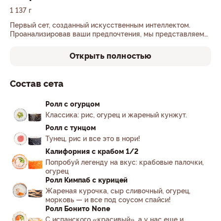
1 137 г
Первый сет, созданный искусственным интеллектом.
Проанализировав ваши предпочтения, мы представляем
«Нейросет». Ничего лишнего. Идеальная формула для
вашего наслаждения готова!
Открыть полностью
Состав сета
Ролл с огурцом
Классика: рис, огурец и жареный кунжут.
Ролл с тунцом
Тунец, рис и все это в нори!
Калифорния с крабом 1/2
Попробуй легенду на вкус: крабовые палочки,
огурец
Ролл Кимпаб с курицей
Жареная курочка, сыр сливочный, огурец,
морковь — и все под соусом спайси!
Ролл Бонито None
С испанского «красивый», а у нас еще и